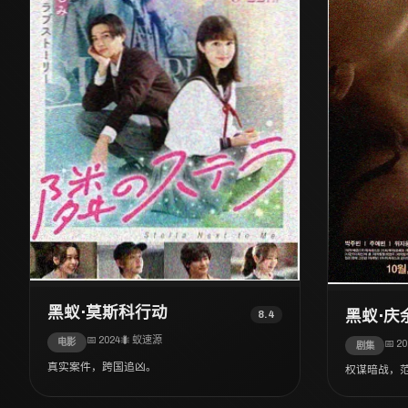
黑蚁·莫斯科行动
黑蚁·庆
8.4
📅 2024
🐜 蚁速源
电影
📅 2
剧集
真实案件，跨国追凶。
权谋暗战，