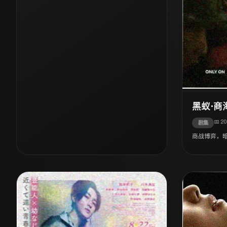
黑蚁·商
📅 2
剧集
商战博弈，