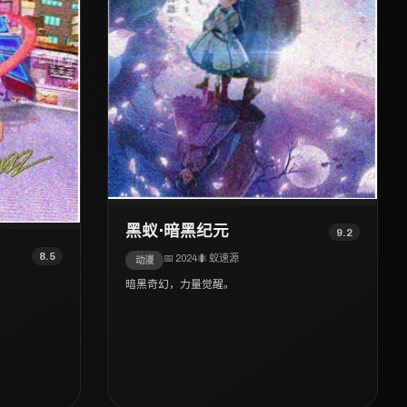
黑蚁·暗黑纪元
9.2
8.5
📅 2024
🐜 蚁速源
动漫
暗黑奇幻，力量觉醒。