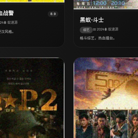
血战警
8.9
黑蚁·斗士
024
🐜 蚁速源
📅 2024
🐜 蚁速源
综艺
硬汉风格。
格斗综艺，热血擂台。