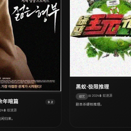
黑蚁·极限推理
📅 2024
🐜 蚁速源
综艺
余年暗篇
9.2
剧本杀硬核推理。
024
🐜 蚁速源
范闲归来。