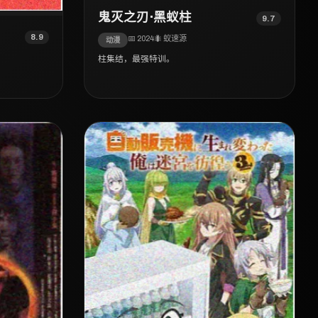
鬼灭之刃·黑蚁柱
9.7
8.9
📅 2024
🐜 蚁速源
动漫
柱集结，最强特训。