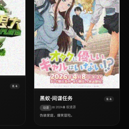
8.4
黑蚁·间谍任务
9.4
📅 2024
🐜 蚁速源
动漫
伪装家庭，爆笑冒险。