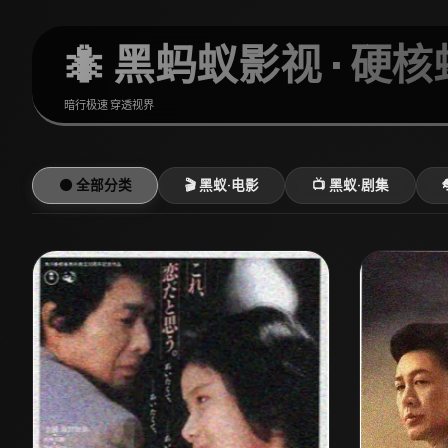
🐜 黑蚂蚁影视 · 硬
暗行极速 穿透视界
⚫ 全部分类
🎬 黑蚁·电影
📺 黑蚁·剧集