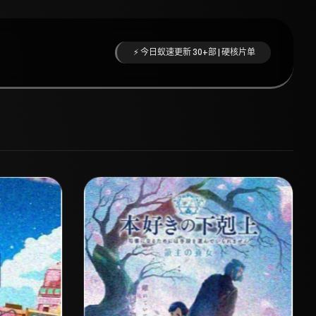
⚡ 今日蚁速更新 30+部 | 硬核片单